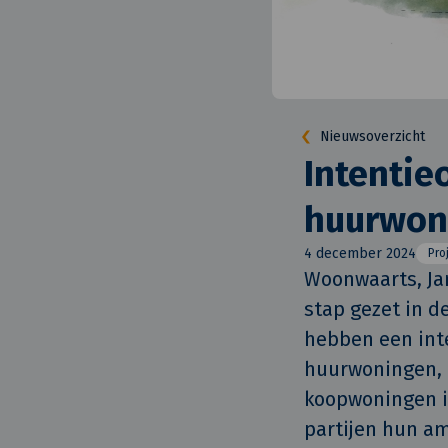
Nieuwsoverzicht
Intentie
huurwon
4 december 2024
Pro
Woonwaarts, Ja
stap gezet in d
hebben een inte
huurwoningen, d
koopwoningen in
partijen hun a