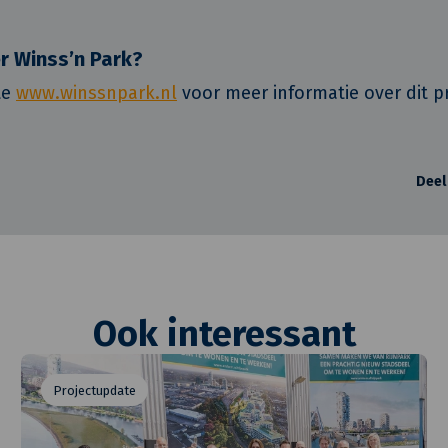
r Winss’n Park?
te
www.winssnpark.nl
voor meer informatie over dit pr
Deel
Ook interessant
Projectupdate