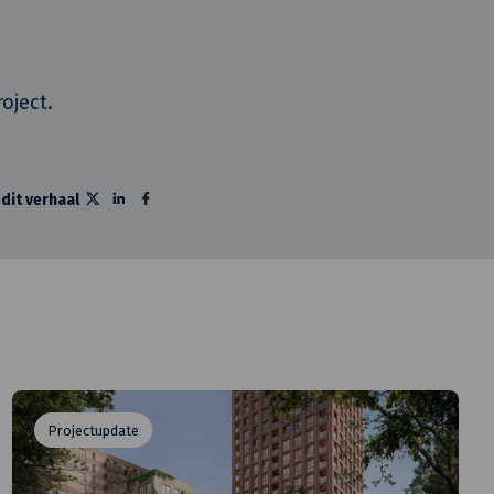
oject.
 dit verhaal
Projectupdate