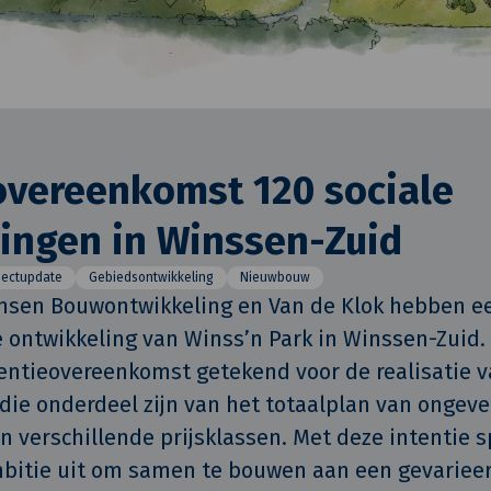
overeenkomst 120 sociale
ingen in Winssen-Zuid
jectupdate
Gebiedsontwikkeling
Nieuwbouw
nsen Bouwontwikkeling en Van de Klok hebben een
e ontwikkeling van Winss’n Park in Winssen-Zuid. D
ntieovereenkomst getekend voor de realisatie va
ie onderdeel zijn van het totaalplan van ongevee
 verschillende prijsklassen. Met deze intentie s
mbitie uit om samen te bouwen aan een gevarieer