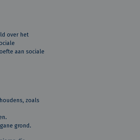
ld over het
ociale
oefte aan sociale
shoudens, zoals
en.
egane grond.