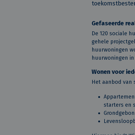
toekomstbesten
Gefaseerde real
De 120 sociale h
gehele projectgeb
huurwoningen wor
huurwoningen in 
Wonen voor ied
Het aanbod van s
Appartement
starters en 
Grondgebond
Levensloopb