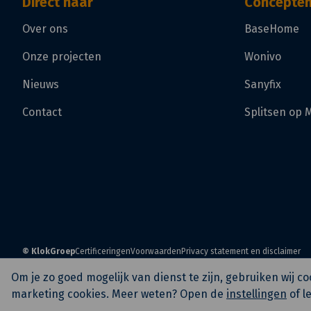
Direct naar
Concepte
Over ons
BaseHome
Onze projecten
Wonivo
Nieuws
Sanyfix
Contact
Splitsen op 
© KlokGroep
Certificeringen
Voorwaarden
Privacy statement en disclaimer
Om je zo goed mogelijk van dienst te zijn, gebruiken wij 
marketing cookies. Meer weten? Open de
instellingen
of l