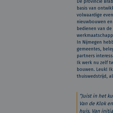
De provincie Bra
basis van ontwik
volwaardige even
nieuwbouwen en v
bedienen van de 
werkmaatschappij
In Nijmegen hebb
gemeentes, beleg
partners interes
Ik werk nu zelf 
bouwen. Leuk! Ik
thuiswedstrijd, a
“Juist in het 
Van de Klok e
huis. Van initi