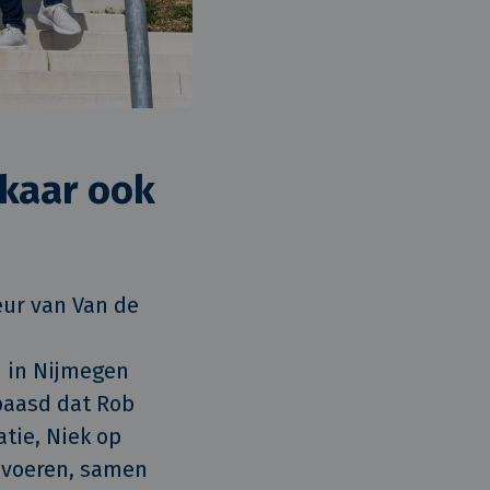
lkaar ook
ur van Van de 
 in Nijmegen 
aasd dat Rob 
tie, Niek op 
nvoeren, samen 