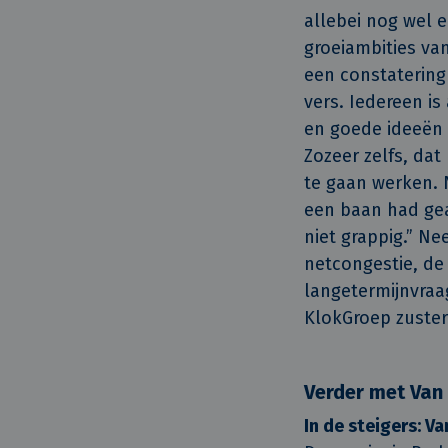
allebei nog wel e
groeiambities van
een constatering 
vers. Iedereen i
en goede ideeën i
Zozeer zelfs, da
te gaan werken. 
een baan had gea
niet grappig.” Ne
netcongestie, de
langetermijnvraa
KlokGroep zuster
Verder met Van
In de steigers: V