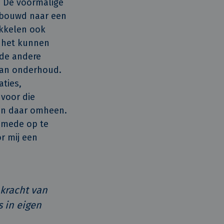
. De voormalige
ebouwd naar een
ikkelen ook
n het kunnen
 de andere
 aan onderhoud.
ties,
voor die
pen daar omheen.
e mede op te
r mij een
 kracht van
 in eigen