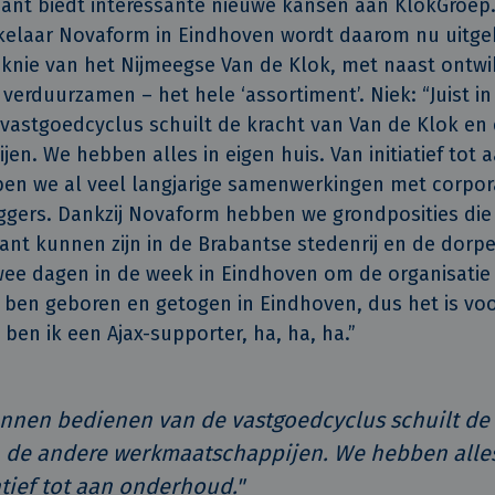
bant biedt interes­sante nieuwe kansen aan KlokGroep
kelaar Novaform in Eind­hoven wordt daarom nu uitg
knie van het Nijmeegse Van de Klok, met naast ontw
erduur­zamen – het hele ‘assortiment’. Niek: “Juist i
vastgoedcyclus schuilt de kracht van Van de Klok en
en. We hebben alles in eigen huis. Van initiatief tot
en we al veel langjarige samenwerkingen met corpora
gers. Dankzij Novaform hebben we grondposities die 
sant kunnen zijn in de Brabantse stedenrij en de dor
twee dagen in de week in Eindhoven om de organisati
 ben geboren en getogen in Eindhoven, dus het is voo
l ben ik een Ajax-supporter, ha, ha, ha.”
kunnen bedienen van de vastgoedcyclus schuilt de
n de andere werkmaatschappijen. We hebben alles
atief tot aan onderhoud."