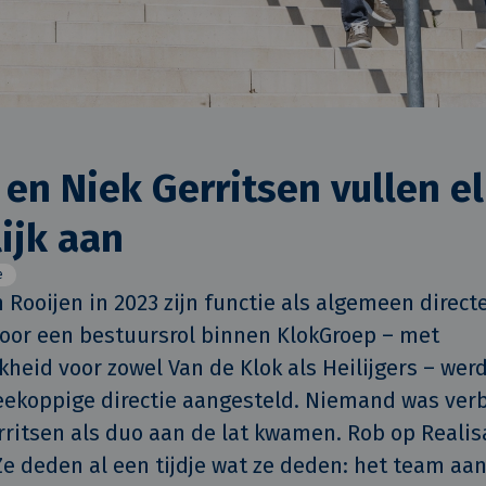
 en Niek Gerritsen vullen e
ijk aan
e
 Rooijen in 2023 zijn functie als algemeen directe
voor een bestuursrol binnen KlokGroep – met 
kheid voor zowel Van de Klok als Heilijgers – werd
eekoppige directie aangesteld. Niemand was verb
rritsen als duo aan de lat kwamen. Rob op Realisa
Ze deden al een tijdje wat ze deden: het team aa