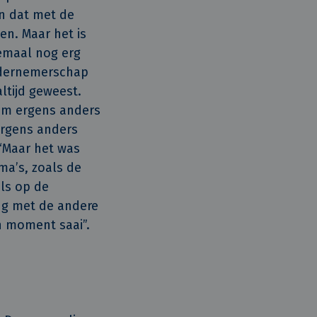
an dat met de
en. Maar het is
lemaal nog erg
ondernemerschap
altijd geweest.
 om ergens anders
ergens anders
 “Maar het was
ma’s, zoals de
als op de
ng met de andere
n moment saai”.