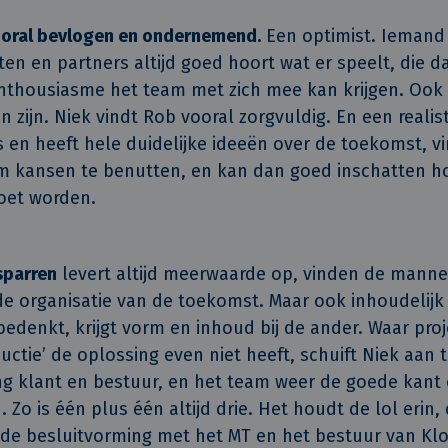
ooral bevlogen en ondernemend.
Een optimist. Iemand d
ten en partners altijd goed hoort wat er speelt, die d
 enthousiasme het team met zich mee kan krijgen. Ook 
zijn. Niek vindt Rob vooral zorgvuldig. En een realist
s en heeft hele duidelijke ideeën over de toekomst, vin
om kansen te benutten, en kan dan goed inschatten h
oet worden.
sparren
levert altijd meerwaarde op, vinden de manne
de organisatie van de toekomst. Maar ook inhoudelijk 
edenkt, krijgt vorm en inhoud bij de ander. Waar proj
uctie’ de oplossing even niet heeft, schuift Niek aan
ng klant en bestuur, en het team weer de goede kant 
Zo is één plus één altijd drie. Het houdt de lol erin,
de besluitvorming met het MT en het bestuur van Kl