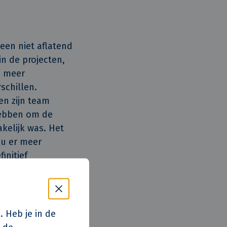
 een niet aflatend
in de projecten,
, meer
schillen.
en zijn team
ebben om de
akelijk was. Het
Nu er meer
initief
ppij eigenlijk
jk doel, je kunt
sing zoeken:
nuit één
. Heb je in de
graal ontwikkelen