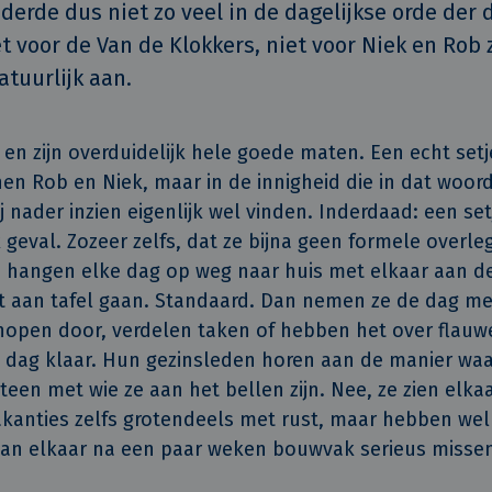
derde dus niet zo veel in de dagelijkse orde der d
t voor de Van de Klokkers, niet voor Niek en Rob z
atuurlijk aan.
en zijn overduidelijk hele goede maten. Een echt se
n Rob en Niek, maar in de innigheid die in dat woord
j nader inzien eigenlijk wel vinden. Inderdaad: een se
 geval. Zozeer zelfs, dat ze bijna geen formele ove
 hangen elke dag op weg naar huis met elkaar aan de
t aan tafel gaan. Standaard. Dan nemen ze de dag me
open door, verdelen taken of hebben het over flauwe­
de dag klaar. Hun gezinsleden horen aan de manier wa
een met wie ze aan het bellen zijn. Nee, ze zien elkaar
vakanties zelfs grotendeels met rust, maar hebben wel
an elkaar na een paar weken bouwvak serieus misse