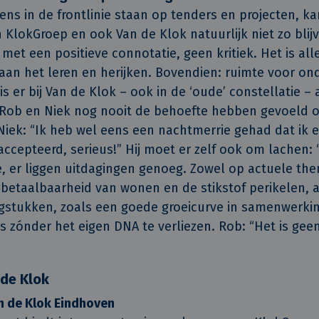
ens in de frontlinie staan op tenders en projecten, k
 KlokGroep en ook Van de Klok natuurlijk niet zo blijv
met een positieve connotatie, geen kritiek. Het is al
s aan het leren en herijken. Bovendien: ruimte voor 
s er bij Van de Klok – ook in de ‘oude’ constellatie – 
t Rob en Niek nog nooit de behoefte hebben gevoeld
Niek: “Ik heb wel eens een nachtmerrie gehad dat ik 
ccepteerd, serieus!” Hij moet er zelf ook om lachen:
e, er liggen uitdagingen genoeg. Zowel op actuele the
 betaalbaarheid van wonen en de stikstof­ perikelen, 
gstukken, zoals een goede groeicurve in samenwerki
s zónder het eigen DNA te verliezen. Rob: “Het is gee
 de Klok
an de Klok Eindhoven