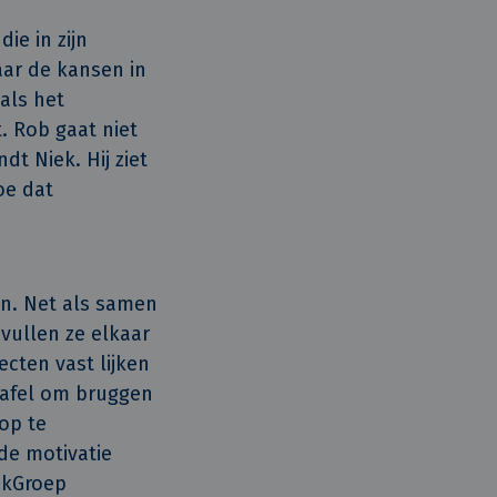
ie in zijn
aar de kansen in
als het
. Rob gaat niet
dt Niek. Hij ziet
oe dat
n. Net als samen
vullen ze elkaar
ecten vast lijken
 tafel om bruggen
op te
 de motivatie
okGroep