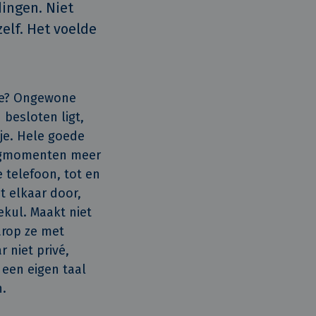
ingen. Niet 
elf. Het voelde 
tje? Ongewone
 besloten ligt,
tje. Hele goede
rlegmomenten meer
 telefoon, tot en
t elkaar door,
kul. Maakt niet
arop ze met
 niet privé,
 een eigen taal
n.