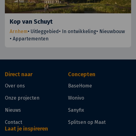
Kop van Schuyt
Arnhem
•
Uitleggebied
•
In ontwikkeling
•
Nieuwbouw
•
Appartementen
Direct naar
Concepten
Over ons
BaseHome
Onze projecten
Wonivo
Nieuws
Sanyfix
Contact
Splitsen op Maat
Laat je inspireren