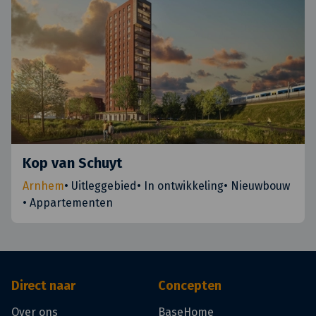
Kop van Schuyt
Arnhem
•
Uitleggebied
•
In ontwikkeling
•
Nieuwbouw
•
Appartementen
Direct naar
Concepten
Over ons
BaseHome