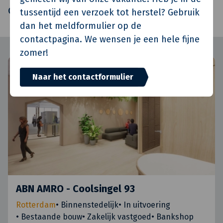
Oplevering
Q3 2010
tussentijd een verzoek tot herstel? Gebruik
dan het meldformulier op de
contactpagina. We wensen je een hele fijne
zomer!
Naar het contactformulier
ABN AMRO - Coolsingel 93
Rotterdam
•
Binnenstedelijk
•
In uitvoering
•
Bestaande bouw
•
Zakelijk vastgoed
•
Bankshop