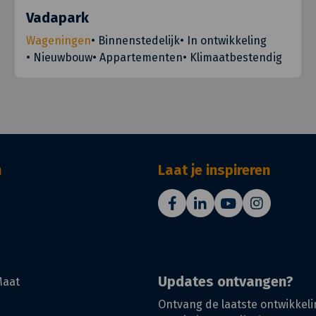
Vadapark
Wageningen
•
Binnenstedelijk
•
In ontwikkeling
•
Nieuwbouw
•
Appartementen
•
Klimaatbestendig
n
Laat je inspireren
Updates ontvangen?
Maat
Ontvang de laatste ontwikkeli