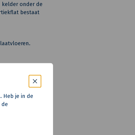
e kelder onder de
tiekflat bestaat
laatvloeren.
 Aan de
en in de gevels
e met hout.
. Heb je in de
p de
tecten BNA
tecten BNA