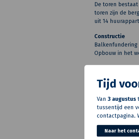
De toren bestaat
toren zijn de ber
uit 14 huurappar
Constructie
Balkenfundering 
Opbouw in het w
Gevels
De gevels worde
Tijd vo
buitenzijde word
zijn aan de buit
Van
3 augustus
t
tussentijd een 
contactpagina. 
Architect
Directievoerder
Naar het cont