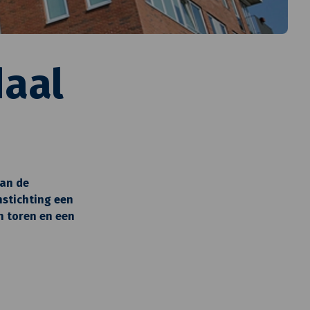
daal
van de
nstichting een
n toren en een