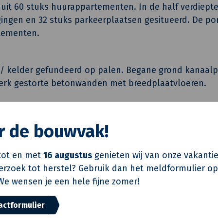
 uit 60 stuks huurappartementen. In de half verdiept
gingen en 32 stuks parkeerplaatsen gesitueerd. De por
tementen.
/ kelder gefundeerd op palen. Begane grond kanaalp
erk gestorte betonwanden met breedplaatvloeren.
n gesloten met houtskeletbouw binnenspouwbladen.
or de bouwvak!
en de gevels afgewerkt met een gevelsteen. De kozijn
enzijde afgewerkt met aluminium en aan de binnenzijd
ot en met
16 augustus
genieten wij van onze vakantie
verzoek tot herstel? Gebruik dan het meldformulier o
We wensen je een hele fijne zomer!
Huibers en Jarring archi
Huibers en Jarring archi
actformulier