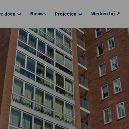
Nieuws
Werken bij ↗
e doen
Projecten