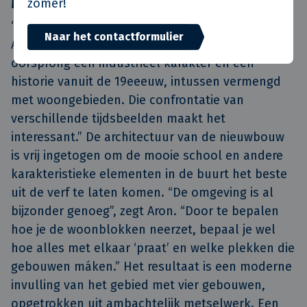
zomer!
Mooie confrontatie van tijdsbeelden
“Het is een heel bijzonder project”, vindt ook
Naar het contactformulier
Aron. “De rand langs de rivier heeft van
oorsprong een industrieel karakter en een
historie vanuit de 19eeeuw, intussen vermengd
met woongebieden. Die confrontatie van
verschillende tijdsbeelden maakt het
interessant.” De architectuur van de nieuwbouw
is vrij ingetogen om de mooie school en andere
karakteristieke elementen in de buurt het beste
uit de verf te laten komen. “De omgeving is al
bijzonder genoeg”, zegt Aron. “Door te bepalen
hoe je de woonblokken neerzet, bepaal je wel
hoe alles met elkaar ‘praat’ en welke plekken die
gebouwen máken.” Het resultaat is een moderne
invulling van het gebied met vier gebouwen,
opgetrokken uit ambachtelijk metselwerk. Een