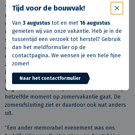
Tijd voor de bouwvak!
“Ik ben niet de typische ‘Klokganger’ die
meedoet met bijvoorbeeld het collectieve
Van
3 augustus
tot en met
16 augustus
wielrennen”, bekent Rob lachend. “Wel denk ik
genieten wij van onze vakantie. Heb je in de
met warme gevoelens terug aan de
tussentijd een verzoek tot herstel? Gebruik
samenkomsten bij de bouwvakborrels van
dan het meldformulier op de
weleer, waarbij wij met alle collega’s tegelijkertijd
contactpagina. We wensen je een hele fijne
de vakantie inluidden. Iedereen had daar enorm
zomer!
zin in natuurlijk, dus de sfeer was geweldig.
Doordat Van de Klok de afgelopen jaren flink is
Naar het contactformulier
gegroeid, ook qua personeel, is het vandaag de
dag niet meer vanzelfsprekend dat iedereen op
hetzelfde moment op zomervakantie gaat. De
zomerafsluiting ziet er daardoor ook wat anders
uit.
“Een ander memorabel evenement was ons