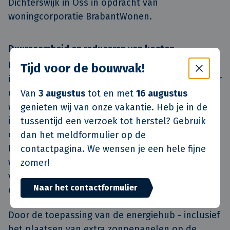
Dichterswijk in Oss in opdracht van 
woningcorporatie BrabantWonen.
Duurzaamheid en reduceren van kosten
De energiehub bestaat uit een compleet
Tijd voor de bouwvak!
ingerichte 20ft container met accucapaciteit, voor
de opslag van zon- en windenergie. In Nederland
Van
3 augustus
tot en met
16 augustus
waait het over het algemeen dagelijks. Het
genieten wij van onze vakantie. Heb je in de
inzetten van windwokkels verspreidt de
tussentijd een verzoek tot herstel? Gebruik
opbrengst van groene energie over de hele dag.
dan het meldformulier op de
Door de 42 zonnepanelen en 3 windwokkels
contactpagina. We wensen je een hele fijne
wekken we altijd energie op. Aan het opladen
zomer!
van je elektrische auto is ook gedacht; er is een
Naar het contactformulier
oplaadstation aanwezig in de container.
Door de toepassing van de energiehub - inclusief
het plaatsen van extra zonnepanelen op de