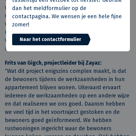
tussentijd een verzoek tot herstel? Gebruik
worden aangepakt per trappenhuis van zes en
dan het meldformulier op de
daarvoor zijn ongeveer vijftien à twintig
contactpagina. We wensen je een hele fijne
werkdagen nodig. Begin dit jaar is Van de Klok
zomer!
met de werkzaamheden gestart en naar
Naar het contactformulier
verwachting zijn ze in augustus afgerond. Dan zijn
alle woningen weer toekomstbestendig.
Frits van Gigch, projectleider bij Zayaz:
“Wat dit project enigszins complex maakt, is dat
de bewoners tijdens de werkzaamheden in hun
appartement blijven wonen. Uiteraard ervaart
iedereen de werkzaamheden op een andere wijze
en dat realiseren we ons goed. Daarom hebben
we veel tijd in het voortraject gestoken en de
bewoners goed geïnformeerd. We hebben
rustwoningen ingericht waar de bewoners