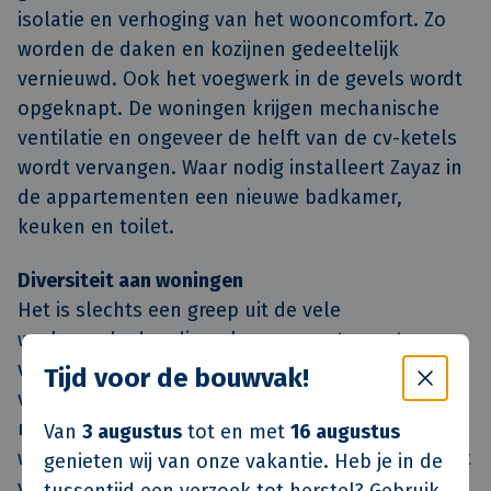
isolatie en verhoging van het wooncomfort. Zo
worden de daken en kozijnen gedeeltelijk
vernieuwd. Ook het voegwerk in de gevels wordt
opgeknapt. De woningen krijgen mechanische
ventilatie en ongeveer de helft van de cv-ketels
wordt vervangen. Waar nodig installeert Zayaz in
de appartementen een nieuwe badkamer,
keuken en toilet.
Diversiteit aan woningen
Het is slechts een greep uit de vele
werkzaamheden die ook per appartement
verschillen. Binnen het project vallen vier
Tijd voor de bouwvak!
verschillende woningtypen. Dit gecombineerd
met de diversiteit aan werkzaamheden per
Van
3 augustus
tot en met
16 augustus
woning vraagt om een nauwkeurige planning met
genieten wij van onze vakantie. Heb je in de
voldoende ruimte voor flexibiliteit. De woningen