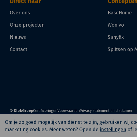
Direct naar
Concepte
Over ons
BaseHome
Onze projecten
Wonivo
Nieuws
Sanyfix
Contact
Splitsen op 
© KlokGroep
Certificeringen
Voorwaarden
Privacy statement en disclaimer
Om je zo goed mogelijk van dienst te zijn, gebruiken wij 
marketing cookies. Meer weten? Open de
instellingen
of l