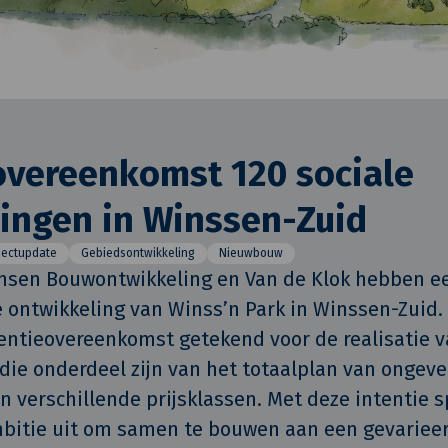
overeenkomst 120 sociale
ingen in Winssen-Zuid
jectupdate
Gebiedsontwikkeling
Nieuwbouw
nsen Bouwontwikkeling en Van de Klok hebben een
e ontwikkeling van Winss’n Park in Winssen-Zuid. D
ntieovereenkomst getekend voor de realisatie va
ie onderdeel zijn van het totaalplan van ongevee
 verschillende prijsklassen. Met deze intentie s
mbitie uit om samen te bouwen aan een gevarieer