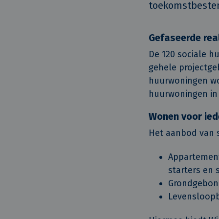
toekomstbesten
Gefaseerde real
De 120 sociale h
gehele projectgeb
huurwoningen wor
huurwoningen in 
Wonen voor ied
Het aanbod van s
Appartement
starters en 
Grondgebond
Levensloopb