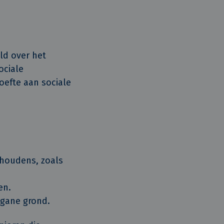
ld over het
ociale
oefte aan sociale
shoudens, zoals
en.
egane grond.