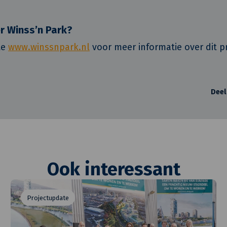
r Winss’n Park?
te
www.winssnpark.nl
voor meer informatie over dit pr
Deel
Ook interessant
Projectupdate