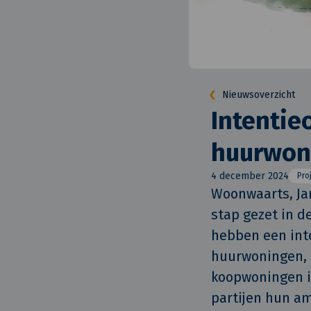
Nieuwsoverzicht
Intentie
huurwon
4 december 2024
Pro
Woonwaarts, Ja
stap gezet in d
hebben een inte
huurwoningen, d
koopwoningen in
partijen hun a