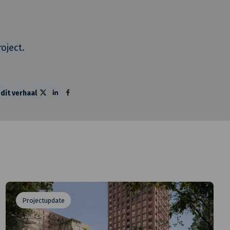
oject.
 dit verhaal
Projectupdate