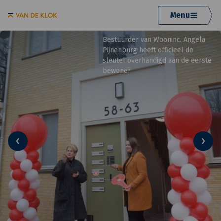
Menu
Bestuurder van Wooninc. Angela
Pijnenburg heeft officieel de
sleutel overhandigd aan de eerste
bewoner