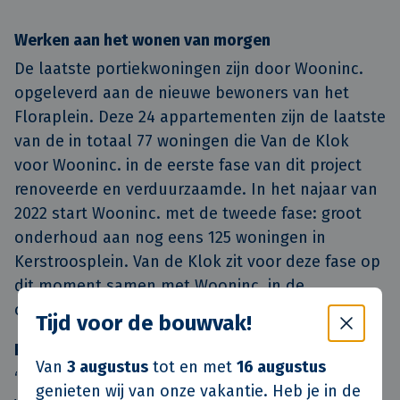
Werken aan het wonen van morgen
De laatste portiekwoningen zijn door Wooninc.
opgeleverd aan de nieuwe bewoners van het
Floraplein. Deze 24 appartementen zijn de laatste
van de in totaal 77 woningen die Van de Klok
voor Wooninc. in de eerste fase van dit project
renoveerde en verduurzaamde. In het najaar van
2022 start Wooninc. met de tweede fase: groot
onderhoud aan nog eens 125 woningen in
Kerstroosplein. Van de Klok zit voor deze fase op
dit moment samen met Wooninc. in de
onderzoeksfase.
Tijd voor de bouwvak!
Eigentijds met respect voor de historie
Van
3 augustus
tot en met
16 augustus
“Het was belangrijk dat de historische waarde
genieten wij van onze vakantie. Heb je in de