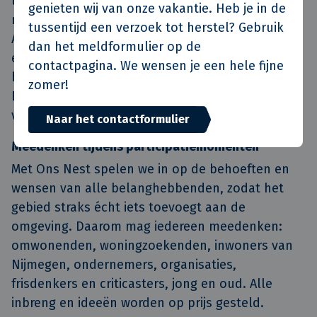
uitgegraven en opgebouwd, brokkelt op dit
genieten wij van onze vakantie. Heb je in de
moment ook letterlijk en figuurlijk langzaam af.
tussentijd een verzoek tot herstel? Gebruik
Als we niks doen, is het enige wat zal overblijven
dan het meldformulier op de
een faillissement van de club en de
contactpagina. We wensen je een hele fijne
herinneringen aan vroeger. Dat wil niemand.
zomer!
Daarom is de urgentie hoog en actie een ‘must’
voor onze club N.E.C.
Naar het contactformulier
Meedenken tijdens participatiemomenten
Met Ons Nest spelen we in op de behoeften en
wensen van alle belanghebbenden, zodat het
gebied straks écht iets toevoegt aan de
omgeving. Daarom mag iedereen meedenken:
omwonenden, woningzoekenden, inwoners van
Nijmegen, ondernemers, organisaties,
frisdenkers en criticasters, jong en oud. Alle
inbreng en ideeën worden op prijs gesteld.