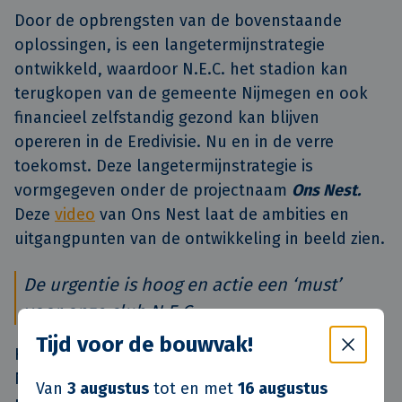
Door de opbrengsten van de bovenstaande
oplossingen, is een langetermijnstrategie
ontwikkeld, waardoor N.E.C. het stadion kan
terugkopen van de gemeente Nijmegen en ook
financieel zelfstandig gezond kan blijven
opereren in de Eredivisie. Nu en in de verre
toekomst. Deze langetermijnstrategie is
vormgegeven onder de projectnaam
Ons Nest.
Deze
video
van Ons Nest laat de ambities en
uitgangpunten van de ontwikkeling in beeld zien.
De urgentie is hoog en actie een ‘must’
voor onze club N.E.C.
Tijd voor de bouwvak!
Het stadion van N.E.C., dat in de jaren ‘30 door
Nijmegenaren letterlijk met de blote handen is
Van
3 augustus
tot en met
16 augustus