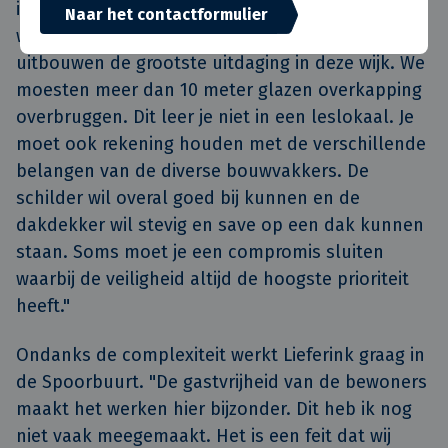
inzicht en geduld om de hoek kijken. Tot nu
Naar het contactformulier
waren twee naast elkaar liggende, glazen
uitbouwen de grootste uitdaging in deze wijk. We
moesten meer dan 10 meter glazen overkapping
overbruggen. Dit leer je niet in een leslokaal. Je
moet ook rekening houden met de verschillende
belangen van de diverse bouwvakkers. De
schilder wil overal goed bij kunnen en de
dakdekker wil stevig en save op een dak kunnen
staan. Soms moet je een compromis sluiten
waarbij de veiligheid altijd de hoogste prioriteit
heeft."
Ondanks de complexiteit werkt Lieferink graag in
de Spoorbuurt. "De gastvrijheid van de bewoners
maakt het werken hier bijzonder. Dit heb ik nog
niet vaak meegemaakt. Het is een feit dat wij