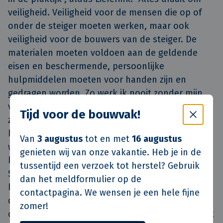
veiligheid. Veiligheid voor de mensen die op of
onder de steiger moeten werken, maar ook
veiligheid voor de bouwers van de steiger. De
materialen moeten voldoen aan de geldende
eisen en beschermende, persoonlijke
hulpmiddelen moeten voor handen zijn en
gedragen worden. Zo werk ik nooit zonder mijn
veiligheidshelm. Met heet weer is het dragen van
Tijd voor de bouwvak!
zo’n ding echt niet fijn. Het zweet loopt langs je
hoofd en het jeukt van alle kanten. Maar niets
Van
3 augustus
tot en met
16 augustus
weegt op tegen het risico van hoofdletsel. Mijn
genieten wij van onze vakantie. Heb je in de
beroep is al uitdagend, maar de woningen in de
tussentijd een verzoek tot herstel? Gebruik
Spoorbuurt deden hier nog een schepje
dan het meldformulier op de
bovenop. Nagenoeg geen enkel huis is gelijk en
contactpagina. We wensen je een hele fijne
dan wordt het passen en meten om deze
zomer!
complexe puzzel op te lossen. Hierbij komen ook