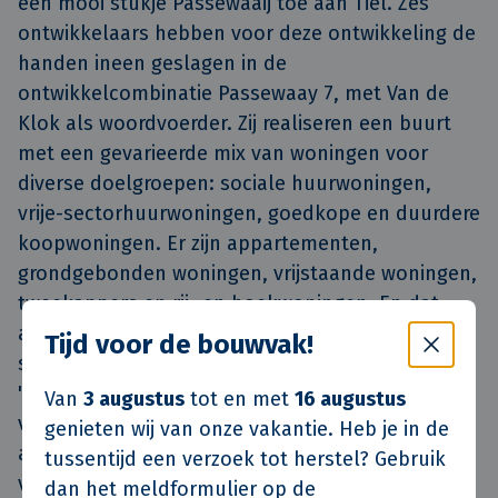
een mooi stukje Passewaaij toe aan Tiel. Zes
ontwikkelaars hebben voor deze ontwikkeling de
handen ineen geslagen in de
ontwikkelcombinatie Passewaay 7, met Van de
Klok als woordvoerder. Zij realiseren een buurt
met een gevarieerde mix van woningen voor
diverse doelgroepen: sociale huurwoningen,
vrije-sectorhuurwoningen, goedkope en duurdere
koopwoningen. Er zijn appartementen,
grondgebonden woningen, vrijstaande woningen,
tweekappers en rij- en hoekwoningen. En dat
allemaal rondom een centraal park. De
Tijd voor de bouwvak!
speeltoestellen in de parkzone zijn ontworpen
'met een knipoog' naar de archeologische
Van
3 augustus
tot en met
16 augustus
vondsten uit de Bataafse tijd die in buurt 7 zijn
genieten wij van onze vakantie. Heb je in de
aangetroffen. Halverwege 2019 is buurt 7 naar
tussentijd een verzoek tot herstel? Gebruik
verwachting helemaal woonrijp.
dan het meldformulier op de