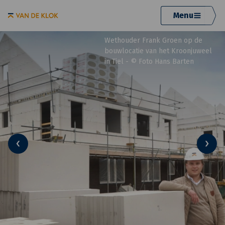
Menu
Wethouder Frank Groen op de
bouwlocatie van het Kroonjuweel
in Tiel - © Foto Hans Barten