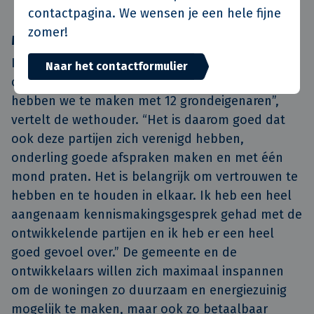
contactpagina. We wensen je een hele fijne
zomer!
Met één mond praten
In de buurten 9, 10 en 11 is het aantal betrokken
Naar het contactformulier
ontwikkelaars nog groter dan in buurt 7. “Hier
hebben we te maken met 12 grondeigenaren”,
vertelt de wethouder. “Het is daarom goed dat
ook deze partijen zich verenigd hebben,
onderling goede afspraken maken en met één
mond praten. Het is belangrijk om vertrouwen te
hebben en te houden in elkaar. Ik heb een heel
aangenaam kennismakingsgesprek gehad met de
ontwikkelende partijen en ik heb er een heel
goed gevoel over.” De gemeente en de
ontwikkelaars willen zich maximaal inspannen
om de woningen zo duurzaam en energiezuinig
mogelijk te maken, maar ook zo betaalbaar