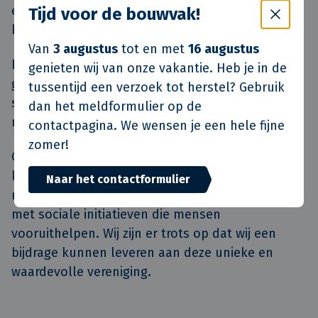
en strekoefeningen door sporten als volleybal,
Tijd voor de bouwvak!
badminton, én oefensessies in het zwembad.
Van
3 augustus
tot en met
16 augustus
Beweging is voor mensen met deze aandoening
genieten wij van onze vakantie. Heb je in de
geen luxe, maar noodzaak. Het helpt om pijn en
tussentijd een verzoek tot herstel? Gebruik
stijfheid in rug, bekken en gewrichten zoveel
dan het meldformulier op de
mogelijk onder controle te houden.
contactpagina. We wensen je een hele fijne
zomer!
Onze missie is helder: toekomstbestendige
leefomgevingen creëren. Dat doen we niet alleen
Naar het contactformulier
met duurzame woningen en wijken, maar ook
met sociale initiatieven die mensen
vooruithelpen. Wij zijn er trots op dat wij een
bijdrage kunnen leveren aan deze unieke en
waardevolle vereniging.