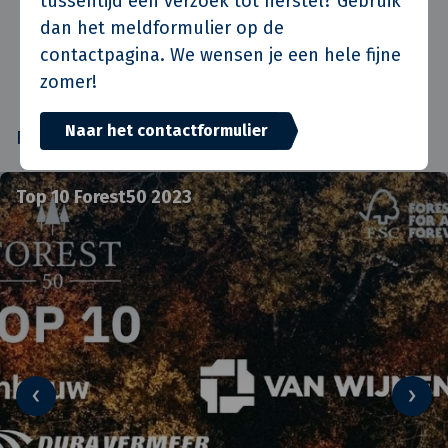
tussentijd een verzoek tot herstel? Gebruik
dan het meldformulier op de
Bekijk het FSC-certificaat van Van de Klok
contactpagina. We wensen je een hele fijne
(FSC-C119046) ›
zomer!
Lees meer over de Forest50 ›
Naar het contactformulier
Foto’s: ©Michelle Urbiztondo
Top 10 Forest50 2023