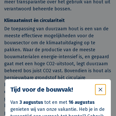
meer transparantie over het gebruik van hout uit
verantwoord beheerde bossen.
Klimaatwinst én circulariteit
De toepassing van duurzaam hout is een van de
meeste effectieve mogelijkheden voor de
bouwsector om de klimaatuitdaging op te
pakken. Waar de productie van de meeste
bouwmaterialen energie-intensief is, en gepaard
gaat met een hoge CO2-uitstoot, legt duurzaam
beheerd bos juist CO2 vast. Bovendien is hout als
hernieuwbare grondstof hét circulaire
bouwmateriaal bij uitstek. In samenwerking met
Tijd voor de bouwvak!
een groep koplopers in de bouw, waaronder de
genoemde bedrijven, probeert FSC Nederland die
Van
3 augustus
tot en met
16 augustus
kwaliteiten van houtgebruik in de bouw te
genieten wij van onze vakantie. Heb je in de
promoten en innovaties te stimuleren.