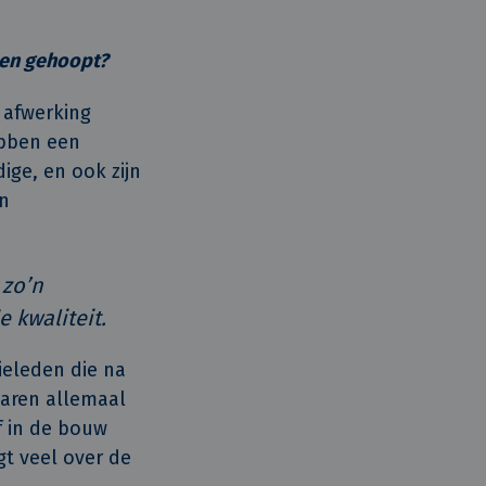
 en gehoopt?
 afwerking
ebben een
ge, en ook zijn
en
 zo’n
 kwaliteit.
ieleden die na
aren allemaal
f in de bouw
t veel over de