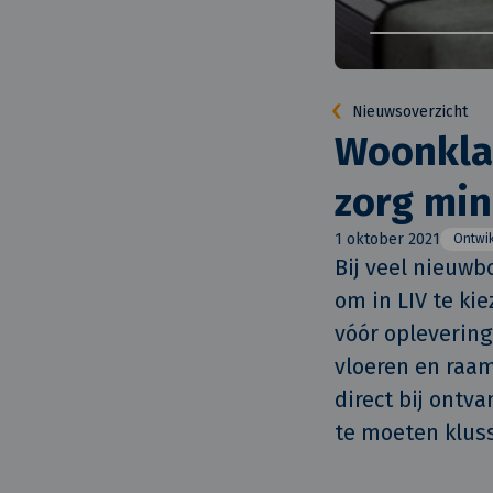
Nieuwsoverzicht
Woonklaa
zorg min
1 oktober 2021
Ontwi
Bij veel nieuwb
om in LIV te ki
vóór opleverin
vloeren en raam
direct bij ontv