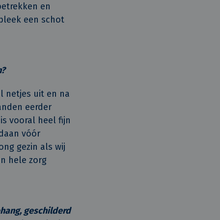
 betrekken en
bleek een schot
n?
l netjes uit en na
anden eerder
 vooral heel fijn
edaan vóór
ng gezin als wij
en hele zorg
hang, geschilderd