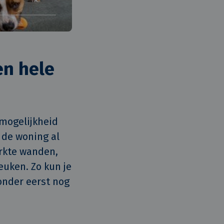
en hele
mogelijkheid 
 de woning al 
kte wanden, 
uken. Zo kun je 
onder eerst nog 