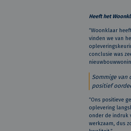
Heeft het Woonkla
“Woonklaar heeft
vinden we van he
opleveringskeuri
conclusie was zee
nieuwbouwwoning
Sommige van on
positief oorde
“Ons positieve g
oplevering lang
onder de indruk 
werkzaam, dus zo