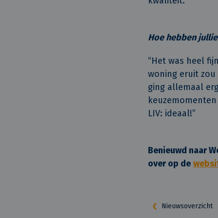
kwaliteit.”
Hoe hebben julli
“Het was heel fi
woning eruit zou
ging allemaal erg
keuzemomenten do
LIV: ideaal!”
Benieuwd naar Woo
over op de
websit
Nieuwsoverzicht