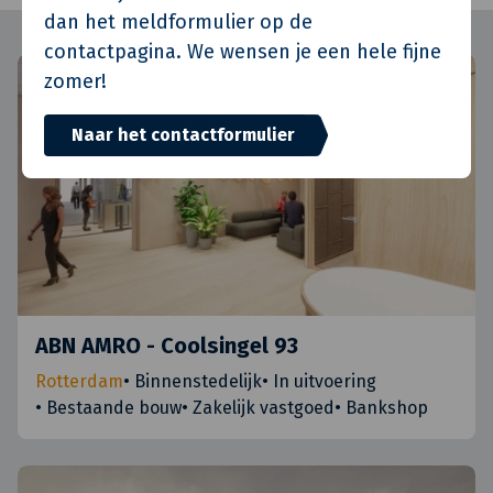
dan het meldformulier op de
contactpagina. We wensen je een hele fijne
zomer!
Naar het contactformulier
ABN AMRO - Coolsingel 93
Rotterdam
•
Binnenstedelijk
•
In uitvoering
•
Bestaande bouw
•
Zakelijk vastgoed
•
Bankshop