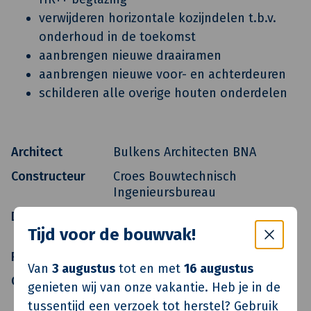
verwijderen horizontale kozijndelen t.b.v.
onderhoud in de toekomst
aanbrengen nieuwe draairamen
aanbrengen nieuwe voor- en achterdeuren
schilderen alle overige houten onderdelen
Architect
Bulkens Architecten BNA
Constructeur
Croes Bouwtechnisch
Ingenieursbureau
Directievoerder
Stichting Oosterpoort
Tijd voor de bouwvak!
Wooncombinatie
Realisatie
Van de Klok
Van
3 augustus
tot en met
16 augustus
Oplevering
Q3 2014
genieten wij van onze vakantie. Heb je in de
tussentijd een verzoek tot herstel? Gebruik