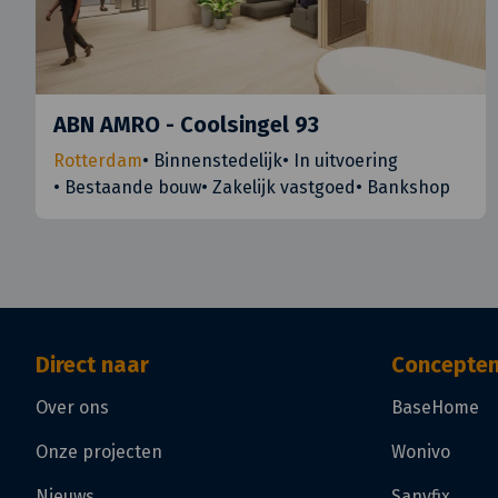
ABN AMRO - Coolsingel 93
Rotterdam
•
Binnenstedelijk
•
In uitvoering
•
Bestaande bouw
•
Zakelijk vastgoed
•
Bankshop
Direct naar
Concepte
Over ons
BaseHome
Onze projecten
Wonivo
Nieuws
Sanyfix