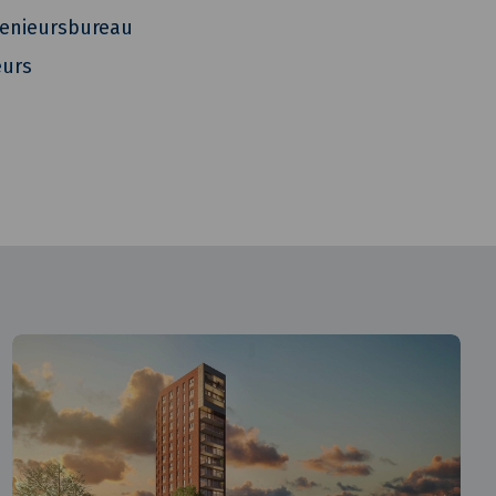
genieursbureau
eurs