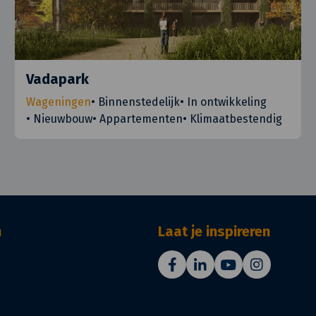
Vadapark
Wageningen
•
Binnenstedelijk
•
In ontwikkeling
•
Nieuwbouw
•
Appartementen
•
Klimaatbestendig
n
Laat je inspireren