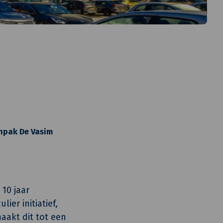
npak De Vasim
 10 jaar
ier initiatief,
akt dit tot een