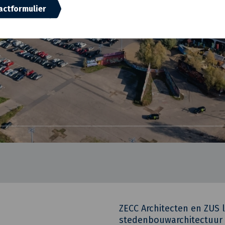
actformulier
ZECC Architecten en ZUS
stedenbouwarchitectuur