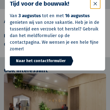
Tijd voor de bouwvak!
Van
3 augustus
tot en met
16 augustus
Architect
Maat Architecten - Kees
genieten wij van onze vakantie. Heb je in de
Opendorp
tussentijd een verzoek tot herstel? Gebruik
dan het meldformulier op de
Realisatie
Van de Klok
contactpagina. We wensen je een hele fijne
Oplevering
Q3 2024
zomer!
Naar het contactformulier
Ook interessant