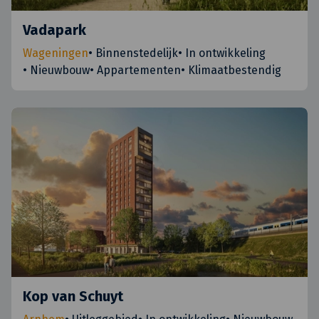
Vadapark
Wageningen
•
Binnenstedelijk
•
In ontwikkeling
•
Nieuwbouw
•
Appartementen
•
Klimaatbestendig
Kop van Schuyt