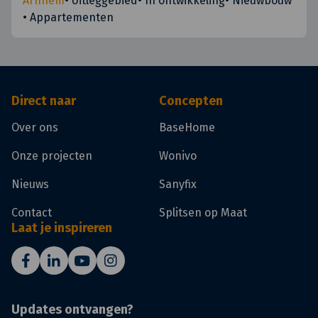
Arnhem
•
Uitleggebied
•
In ontwikkeling
•
Nieuwbouw
•
Appartementen
Direct naar
Concepten
Over ons
BaseHome
Onze projecten
Wonivo
Nieuws
Sanyfix
Contact
Splitsen op Maat
Laat je inspireren
Updates ontvangen?