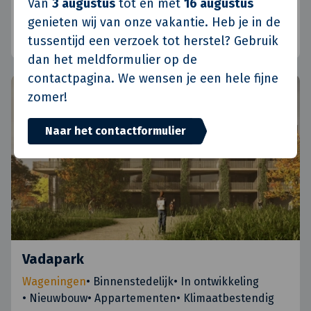
Van
3 augustus
tot en met
16 augustus
genieten wij van onze vakantie. Heb je in de
Rotterdam
•
Binnenstedelijk
•
In uitvoering
•
Bestaande bouw
•
Zakelijk vastgoed
•
Bankshop
tussentijd een verzoek tot herstel? Gebruik
dan het meldformulier op de
contactpagina. We wensen je een hele fijne
zomer!
Naar het contactformulier
Vadapark
Wageningen
•
Binnenstedelijk
•
In ontwikkeling
•
Nieuwbouw
•
Appartementen
•
Klimaatbestendig