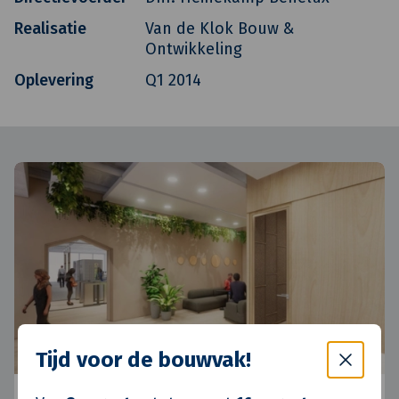
Realisatie
Van de Klok Bouw &
Ontwikkeling
Oplevering
Q1 2014
Tijd voor de bouwvak!
ABN AMRO - Coolsingel 93