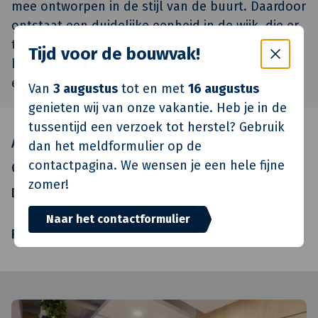
mee ontworpen in de stijl van de buurt. Daardoor
ontstaat een duidelijke eenheid in de wijk, die er
tevens voor zorgt dat de architectonische
Tijd voor de bouwvak!
kwaliteit van de woningen ook in de
erfafscheidingen is doorgevoerd.
Van
3 augustus
tot en met
16 augustus
genieten wij van onze vakantie. Heb je in de
tussentijd een verzoek tot herstel? Gebruik
Architect
Rothuizen Architecten
dan het meldformulier op de
contactpagina. We wensen je een hele fijne
Constructeur
Bolwerk Weekers
zomer!
Directievoerder
Novaform
Vastgoedontwikkelaars B.V.
Naar het contactformulier
Realisatie
Reuvers Bouw