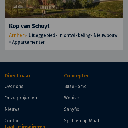
Kop van Schuyt
Arnhem
•
Uitleggebied
•
In ontwikkeling
•
Nieuwbouw
•
Appartementen
Direct naar
Concepten
Over ons
BaseHome
Onze projecten
Wonivo
Nieuws
Sanyfix
Contact
Splitsen op Maat
Laat je inspireren