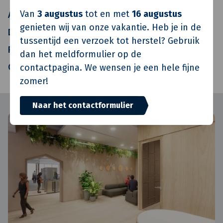
Van
3 augustus
tot en met
16 augustus
Architect
SBH Architecten
genieten wij van onze vakantie. Heb je in de
Directievoerder
Standvast Wonen
tussentijd een verzoek tot herstel? Gebruik
Realisatie
Van de Klok Totaalonderhoud
dan het meldformulier op de
Oplevering
Q2 2014
contactpagina. We wensen je een hele fijne
zomer!
Naar het contactformulier