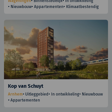
Wageningen
•
Binnenstedelijk
•
In ontwikkeling
•
Nieuwbouw
•
Appartementen
•
Klimaatbestendig
Kop van Schuyt
Arnhem
•
Uitleggebied
•
In ontwikkeling
•
Nieuwbouw
•
Appartementen