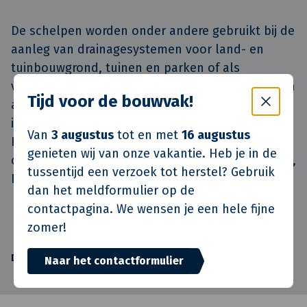
De schelpen worden onder andere gebruikt bij de
aanleg van drainagesystemen voor land- en
tuinbouwgrond, tuinen en parken of als
verhardingsmateriaal voor uiteenlopende werken
Tijd voor de bouwvak!
aan wegen. Het is niet nodig om oud
isolatiemateriaal als schelpen te vernietigen.
Van
3 augustus
tot en met
16 augustus
Hergebruik zorgt voor minder CO2-uitstoot en is
genieten wij van onze vakantie. Heb je in de
ook nog eens kostenbesparend. Kortom, Reduce,
tussentijd een verzoek tot herstel? Gebruik
Reuse, Recycle!
dan het meldformulier op de
contactpagina. We wensen je een hele fijne
zomer!
Nieuwsoverzicht
Deel dit verhaal
Naar het contactformulier