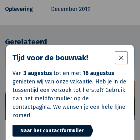
Oplevering
December 2019
Gerelateerd
Tijd voor de bouwvak!
Ontwikkelen
Van
3 augustus
tot en met
16 augustus
genieten wij van onze vakantie. Heb je in de
tussentijd een verzoek tot herstel? Gebruik
dan het meldformulier op de
contactpagina. We wensen je een hele fijne
zomer!
Nieuwbouw in Nijmeegse wijk Hengstdal
Naar het contactformulier
sluit perfect aan bij de rest van de buurt