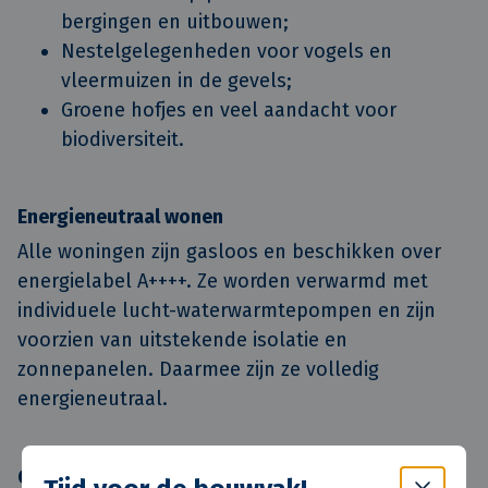
bergingen en uitbouwen;
Nestelgelegenheden voor vogels en
vleermuizen in de gevels;
Groene hofjes en veel aandacht voor
biodiversiteit.
Energieneutraal wonen
Alle woningen zijn gasloos en beschikken over
energielabel A++++. Ze worden verwarmd met
individuele lucht-waterwarmtepompen en zijn
voorzien van uitstekende isolatie en
zonnepanelen. Daarmee zijn ze volledig
energieneutraal.
Gebouwd volgens het BaseHome-concept