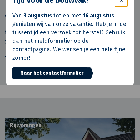
Tijd voor de bouwvak!
De woningen zijn ontwikkeld met het
BaseHome
-
concept van Van de Klok. Dit slimme
Van
3 augustus
tot en met
16 augustus
bouwconcept staat voor energiezuinigheid,
genieten wij van onze vakantie. Heb je in de
flexibiliteit in ontwerp, snelle bouwtijd en het
tussentijd een verzoek tot herstel? Gebruik
gebruik van herbruikbare materialen. Het
dan het meldformulier op de
resultaat is een comfortabele,
contactpagina. We wensen je een hele fijne
toekomstbestendige woning met lage
zomer!
milieubelasting, geschikt voor verschillende
Naar het contactformulier
levensfasen.
Rijwoningen