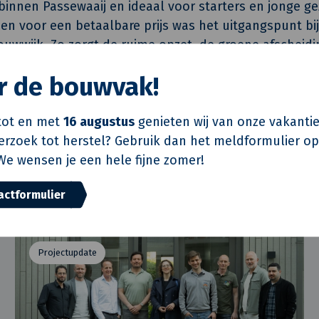
binnen Passewaaij en ideaal voor starters en jonge ge
n voor een betaalbare prijs was het uitgangspunt bij
uwwijk. Zo zorgt de ruime opzet, de groene afscheidi
een dorps karakter. Een prachtig mooi en duurzaam pro
or de bouwvak!
ieuwbouwproject kent vele mogelijkheden en sluit aan 
nssituatie. Alles is inmiddels verkocht en/of bewoond
ot en met
16 augustus
genieten wij van onze vakantie
verzoek tot herstel? Gebruik dan het meldformulier o
We wensen je een hele fijne zomer!
actformulier
Gerelateerd
Projectupdate