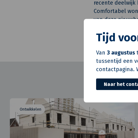
recente deelwijk 
Comfortabel wone
van deze nieuwbo
in de wijk voor 
Tijd vo
Dit veelzijdige n
persoonlijke gezi
Van
3 augustus
t
tussentijd een 
contactpagina. 
Naar het cont
Ontwikkelen