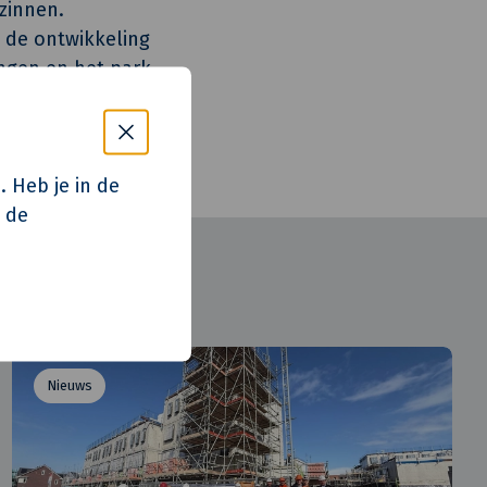
zinnen.
 de ontwikkeling
ngen en het park
ject!
bij uw
.
. Heb je in de
p de
Nieuws