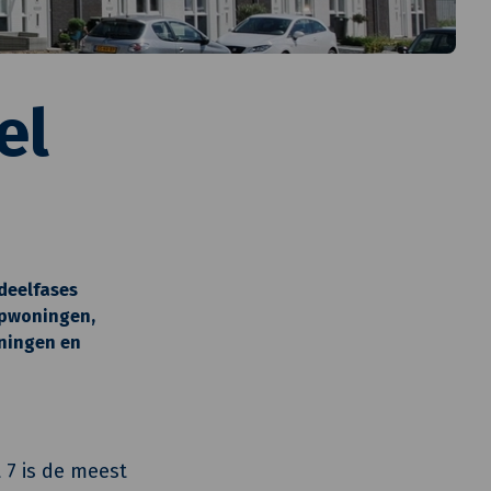
el
 deelfases
apwoningen,
ningen en
t 7 is de meest