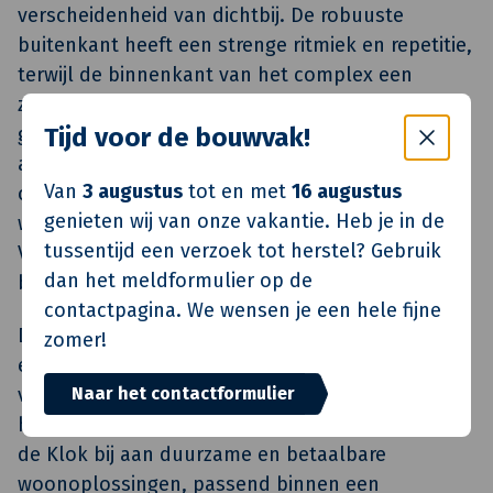
verscheidenheid van dichtbij. De robuuste
buitenkant heeft een strenge ritmiek en repetitie,
terwijl de binnenkant van het complex een
zachte, vriendelijke uitstraling heeft door het
gebruik van witte baksteen en een zorgvuldig
Tijd voor de bouwvak!
aangelegde tuin met biodiverse beplanting. De
Van
3 augustus
tot en met
16 augustus
overgang van de buitenkant naar de binnenkant
genieten wij van onze vakantie. Heb je in de
wordt gemarkeerd door een poort aan de
tussentijd een verzoek tot herstel? Gebruik
Vlietdijk, die het gevoel van thuiskomen
dan het meldformulier op de
benadrukt.
contactpagina. We wensen je een hele fijne
De bouw startte medio april 2023 en is ongeveer
zomer!
een jaar later succesvol afgerond. Met de
Naar het contactformulier
voltooiing van deze 102 sociale
huurappartementen aan de Vlietdijk draagt Van
de Klok bij aan duurzame en betaalbare
woonoplossingen, passend binnen een