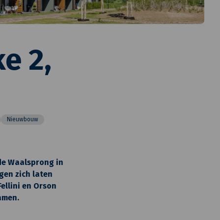
e 2,
Nieuwbouw
 de Waalsprong in
gen zich laten
Fellini en Orson
namen.