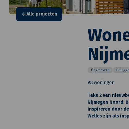
Alle projecten
Wonen
Nijm
Opgeleverd
Uitlegg
98 woningen
Take 2 van nieuwbo
Nijmegen Noord. Bi
inspireren door de
Welles zijn als in