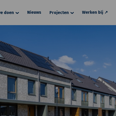
Nieuws
Werken bij ↗
e doen
Projecten