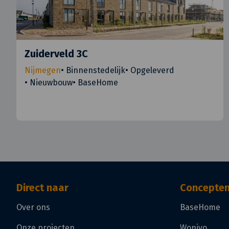
Zuiderveld 3C
Nijmegen
•
Binnenstedelijk
•
Opgeleverd
•
Nieuwbouw
•
BaseHome
Direct naar
Concepte
Over ons
BaseHome
Onze projecten
Wonivo