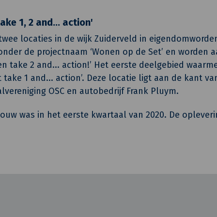
ke 1, 2 and... action'
twee locaties in de wijk Zuiderveld in eigendomworde
 onder de projectnaam ‘Wonen op de Set’ en worden 
 en take 2 and... action!’ Het eerste deelgebied waarme
take 1 and... action’. Deze locatie ligt aan de kant van
lvereniging OSC en autobedrijf Frank Pluym.
bouw was in het eerste kwartaal van 2020. De oplever