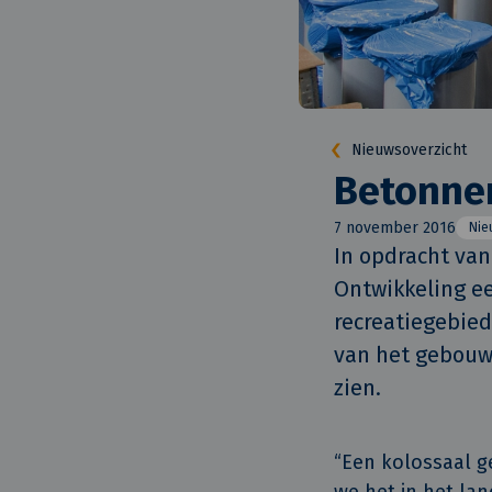
Nieuwsoverzicht
Betonne
7 november 2016
Nie
In opdracht van
Ontwikkeling ee
recreatiegebied
van het gebouw 
zien.
“Een kolossaal g
we het in het la