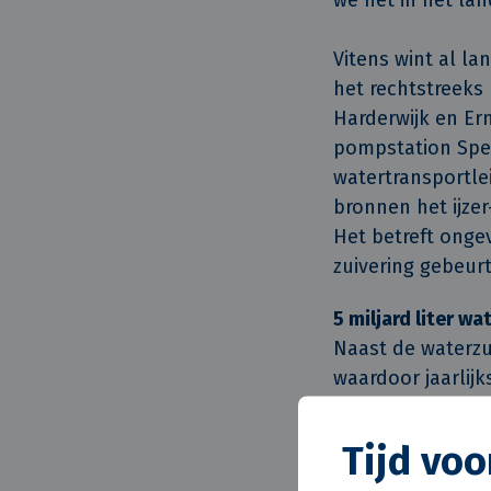
Vitens wint al la
het rechtstreeks
Harderwijk en Er
pompstation Speu
watertransportle
bronnen het ijzer
Het betreft onge
zuivering gebeurt
5 miljard liter wa
Naast de waterzu
waardoor jaarlijk
projectmanager bi
recreatiegebied 
Tijd vo
deze pieken op t