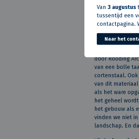
waterreservoirs s
Van
3 augustus
t
te vangen.” De tw
tussentijd een 
gezuiverde water
contactpagina. 
pure bronwater. 
Naar het cont
Verborgen in een
Het gebouw past 
door Rooding Arc
van een bolle ta
cortenstaal. Ook
van dit materiaa
als het ware opga
het geheel wordt
het gebouw als e
vinden we niet i
landschap. En da