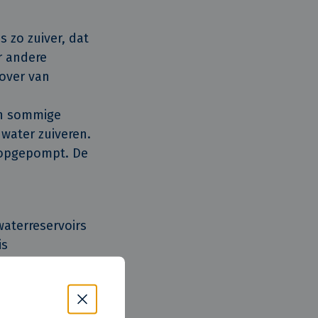
s zo zuiver, dat
r andere
 over van
in sommige
 water zuiveren.
t opgepompt. De
aterreservoirs
is
“Dit is een
terverbruik. Om
zetten. De