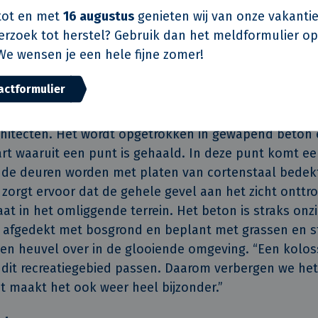
tellen ons in staat die fluctuaties in het drinkwaterve
ot en met
16 augustus
genieten wij van onze vakantie
ee reservoirs kunnen ieder 1,25 miljoen liter water be
verzoek tot herstel? Gebruik dan het meldformulier o
 stroomt straks het reservoir in en wordt daar gemen
We wensen je een hele fijne zomer!
Vervolgens wordt het drinkwater gedistribueerd.”
actformulier
 heuvel
op een bijzondere manier in de beboste omgeving en
hitecten. Het wordt opgetrokken in gewapend beton 
art waaruit een punt is gehaald. In deze punt komt ee
 de deuren worden met platen van cortenstaal bedek
l zorgt ervoor dat de gehele gevel aan het zicht ontt
at in het omliggende terrein. Het beton is straks onz
 afgedekt met bosgrond en beplant met grassen en st
en heuvel over in de glooiende omgeving. “Een kolo
n dit recreatiegebied passen. Daarom verbergen we het
t maakt het ook weer heel bijzonder.”