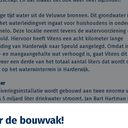
nge tijd water uit de Veluwse bronnen. Dit grondwater i
 het waterleidingnet ingaat voor huishoudens in onde
melo. Deze locatie neemt tevens de watervoorziening
ld. Hiervoor heeft Vitens een acht kilometer lange
iding van Harderwijk naar Speuld aangelegd. Omdat 
- en mangaangehalte wat verhoogd is, gaat Vitens dit
veer een derde van het totaal aantal liters dat word
 op het waterwinterrein in Harderwijk.
ter
iveringsinstallatie wordt gebouwd aan twee enorme w
s 5 miljard liter drinkwater stroomt. Jan Bart Hartman 
j Vitens. Hij legt uit waarvoor deze reservoirs dienen: 
en dat merken we in de zomer aan een hoger drinkwa
or de bouwvak!
e vangen, moeten wij nu nog alle pompen tegelijk aan