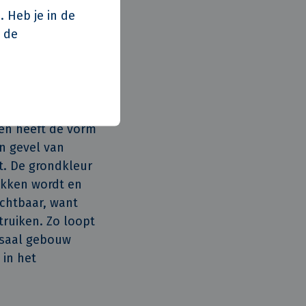
rbruik beter op
. Heb je in de
vatten. Het
p de
gd met het
 is ontworpen
en heeft de vorm
n gevel van
t. De grondkleur
rokken wordt en
ichtbaar, want
ruiken. Zo loopt
ssaal gebouw
 in het