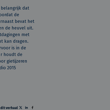
belangrijk dat
doordat de
arnaast bevat het
n de heuvel uit.
uitdagingen met
ht kan dragen.
oor is in de
r houdt de
r gietijzeren
dio 2015
 dit verhaal