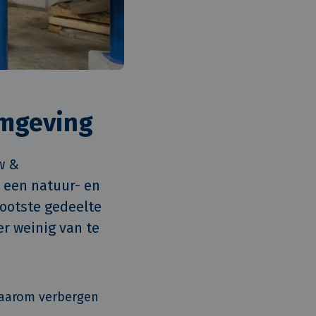
omgeving
 & 
 een natuur- en 
ootste gedeelte 
r weinig van te 
 Daarom verbergen