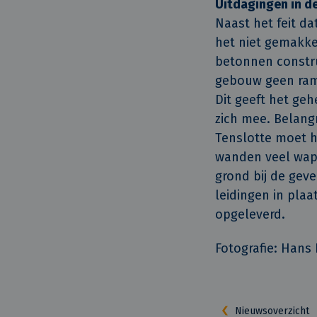
Uitdagingen in d
Naast het feit d
het niet gemakkel
betonnen constru
gebouw geen rame
Dit geeft het geh
zich mee. Belangr
Tenslotte moet h
wanden veel wap
grond bij de gev
leidingen in pla
opgeleverd.
Fotografie: Hans
Nieuwsoverzicht