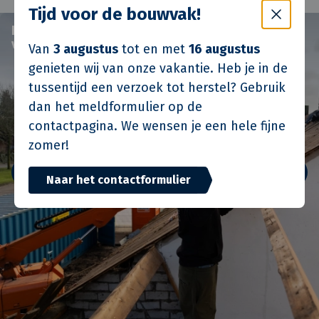
Tijd voor de bouwvak!
Het verzamelde hout van de sloopwoningen in
Tricht
Van
3 augustus
tot en met
16 augustus
genieten wij van onze vakantie. Heb je in de
tussentijd een verzoek tot herstel? Gebruik
dan het meldformulier op de
contactpagina. We wensen je een hele fijne
zomer!
Naar het contactformulier