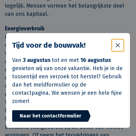
tegelijk. Mensen vormen het belangrijkste deel
van ons kapitaal.
Energieverbruik
De tweede pijler van Van de Klok is gericht op
Tijd voor de bouwvak!
onze leefomgeving en daarmee op de toekomst
van onze planeet. “De bouwsector heeft over het
Van
3 augustus
tot en met
16 augustus
algemeen een vrij hoge CO2-uitstoot, zeker als je
genieten wij van onze vakantie. Heb je in de
de uitstoot van opgeleverde woningen
tussentijd een verzoek tot herstel? Gebruik
meeneemt”, legt Van de Klok uit. “Slechte zaak
dan het meldformulier op de
natuurlijk, maar het geeft ons ook
contactpagina. We wensen je een hele fijne
de mogelijkheid om echt het verschil te maken.
zomer!
Van de Klok gaat er heel bewust mee om. Neem
het werken met duurzame materialen. En de
Naar het contactformulier
focus op isolatie, zowel bij de renovatie van
bestaand vastgoed als bij de bouw van nieuwe
woningen. Of neem het terugdringen van