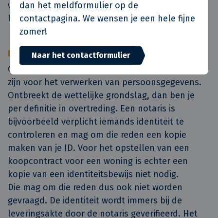
dan het meldformulier op de
worden gebruikt, ook echt noodzakelijk zijn voor
contactpagina. We wensen je een hele fijne
het doel waarvoor ze worden gebruikt.
zomer!
Proportionaliteit
Naar het contactformulier
Onder de AVG moet er een wettelijke grondslag
zijn voor het verwerken van persoonsgegevens.
Ontbreekt de wettelijke grondslag, dan ben je
per definitie in overtreding. Een notaris is
bijvoorbeeld verplicht iemands identiteit te
controleren en mag om die reden een kopie
maken van je ID. Voor het opstellen van een
koopcontract voor een woning is echter een
kopie van een identiteitsbewijs niet nodig.
Die mag om die reden dus ook niet worden
gevraagd. De identiteit wordt immers bij de
leveringsakte door de notaris geverifieerd. Het