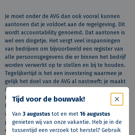
Je moet onder de AVG dan ook vooral kunnen
aantonen dat je voldoet aan de regelgeving. Dit
wordt accountability genoemd. Dat aantonen is
wel een dingetje. Het vergt veel inspanningen
van bedrijven om bijvoorbeeld een register van
alle persoonsgegevens die er binnen het bedrijf
worden verwerkt op te stellen en bij te houden.
Tegelijkertijd is het een investering waarmee je
gelijk het doel van de AVG al nastreeft: je maakt
mensen bewust van wat ze aan het doen zijn.
Door het opstellen van een register zijn mensen
Tijd voor de bouwvak!
bezig met het verzamelen van informatie over
Van
3 augustus
tot en met
16 augustus
wat er eigenlijk allemaal wordt gebruikt aan
genieten wij van onze vakantie. Heb je in de
persoonsgegevens. Ook moet iedereen zichzelf
tussentijd een verzoek tot herstel? Gebruik
de vraag stellen of alle persoonsgegevens die