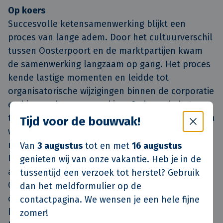
Op koers
Succesvolle ketensamenwerking blijkt een
proces van lange adem. Door het cultuurverschil
tussen Oosterpoort en de marktpartijen kwam
de samenwerking langzaam op gang. Het proces
kende lastige momenten en leidde tot
organisatorische wijzigingen binnen de corporatie
en binnen de samenwerking. Gedurende het
traject groeide echter het vertrouwen in elkaar en
Tijd voor de bouwvak!
werden processen geoptimaliseerd. Bij ieder
nieuw project werd een verbeterslag gemaakt.
Van
3 augustus
tot en met
16 augustus
Inmiddels liggen de partijen goed op koers om
genieten wij van onze vakantie. Heb je in de
alle doelstellingen voor eind 2017 te halen.
tussentijd een verzoek tot herstel? Gebruik
Oosterpoort bespaarde in 2016 al 15% op de
dan het meldformulier op de
onderhoudskosten, het gewenste
contactpagina. We wensen je een hele fijne
kwaliteitsniveau bleef gelijk en de
zomer!