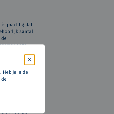
is prachtig dat
ehoorlijk aantal
 de
ns voor onze
.”
. Heb je in de
p de
llen we graag zo
incie Noord-
onakkoord 2020 –
at er voldoende
n de vrije
veren aan het