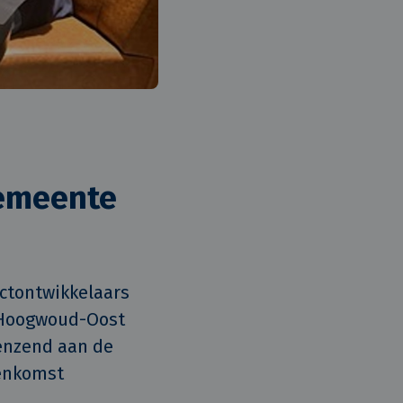
gemeente
tontwikkelaars 
 Hoogwoud-Oost 
enzend aan de 
enkomst 