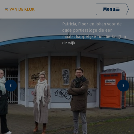
Menu
Patricia, Floor en Johan voor de
oude portiersloge die een
maatschappelijke functie krijgt in
de wijk