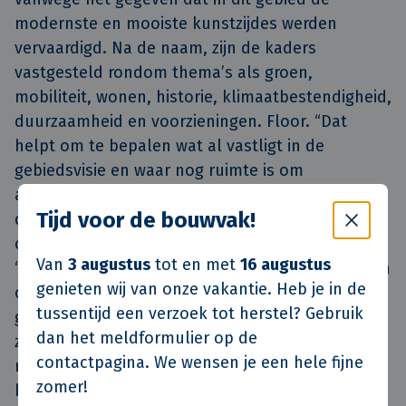
modernste en mooiste kunstzijdes werden
vervaardigd. Na de naam, zijn de kaders
vastgesteld rondom thema’s als groen,
mobiliteit, wonen, historie, klimaatbestendigheid,
duurzaamheid en voorzieningen. Floor. “Dat
helpt om te bepalen wat al vastligt in de
gebiedsvisie en waar nog ruimte is om
aandachtspunten en ideeën aan te dragen.” Met
Tijd voor de bouwvak!
die informatie zijn de gemeente, het
ontwerpteam en Van de Klok de buurt ingegaan.
Van
3 augustus
tot en met
16 augustus
“Op verschillende momenten hebben we mensen
genieten wij van onze vakantie. Heb je in de
online en offline uitgenodigd om hun mening te
tussentijd een verzoek tot herstel? Gebruik
geven. Met het ontwerpteam hebben we een
dan het meldformulier op de
zaterdag op een school in de wijk gestaan om
contactpagina. We wensen je een hele fijne
mensen mee te nemen langs panelen die wij
zomer!
hadden gemaakt om te laten zien hoe wij op