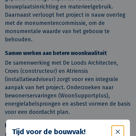
bouwplaatsinrichting en materieelgebruik.
Daarnaast verloopt het project in nauw overleg
met de monumentencommissie, om de
monumentale waarde van het gebouw te
behouden.
Samen werken aan betere woonkwaliteit
De samenwerking met De Loods Architecten,
Croes (constructeur) en Atriensis
(installatieadviseur) zorgt voor een integrale
aanpak van het project. Onderzoeken naar
bewonerservaringen (WoonSupportplus),
energielabelsprongen en asbest vormen de basis
voor een doordacht plan.
Planning en toekomst
Tijd voor de bouwvak!
De werkzaamheden starten in december 2025 en