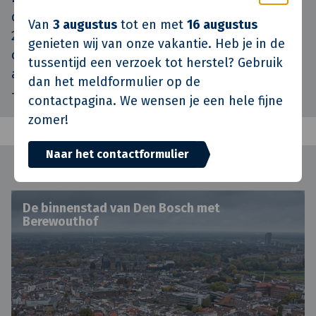
de oplevering staat gepland voor september
Van
3 augustus
tot en met
16 augustus
2026. Dan kunnen bewoners terugkeren naar
genieten wij van onze vakantie. Heb je in de
comfortabele, veilige en energiezuinige
tussentijd een verzoek tot herstel? Gebruik
appartementen in een gebouw vol geschiedenis
dan het meldformulier op de
– maar klaar voor morgen.
contactpagina. We wensen je een hele fijne
zomer!
Naar het contactformulier
De binnenstad van Den Bosch met
Berewouthof