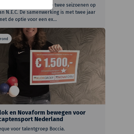
k prijkt ook de komende twee seizoenen op
van N.E.C. De samenwerking is met twee jaar
met de optie voor een ex
…
 rond
Klok en Novaform bewegen voor
captensport Nederland
que voor talentgroep Boccia.