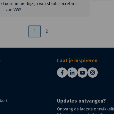
kkoord in het bijzijn van staatssecretaris
uis van VWS.
1
2
n
Laat je inspireren
Updates ontvangen?
Maat
Ontvang de laatste ontwikkeli