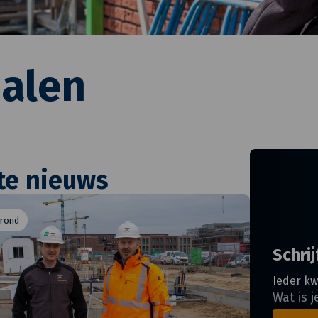
alen
te nieuws
 rond
Schrij
Ieder kw