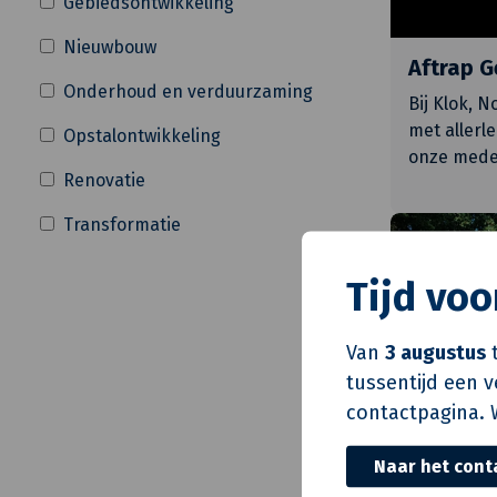
Gebiedsontwikkeling
Nieuwbouw
Aftrap G
Onderhoud en verduurzaming
Bij Klok, 
met allerl
Opstalontwikkeling
onze medew
Renovatie
Transformatie
Fit de Klok
Tijd vo
Van
3 augustus
t
tussentijd een 
contactpagina. 
Naar het cont