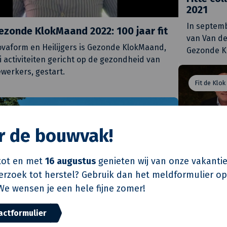
2021
In septemb
ezonde KlokMaand 2022: 100 jaar fit
van Van d
Novaform en Heilijgers is Gezonde KlokMaand,
Gezonde K
ei activiteiten gericht op de gezondheid van
erkers, gestart.
Fit de Klok
 rond
or de bouwvak!
ot en met
16 augustus
genieten wij van onze vakantie
verzoek tot herstel? Gebruik dan het meldformulier o
We wensen je een hele fijne zomer!
N.E.C. e
actformulier
verbond