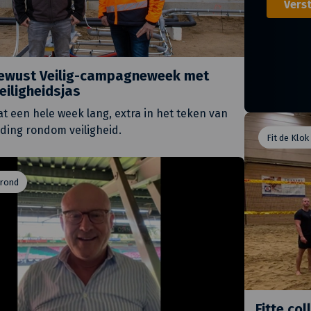
Vers
Bewust Veilig-campagneweek met
eiligheidsjas
aat een hele week lang, extra in het teken van
ing rondom veiligheid.
Fit de Klok
 rond
Fitte co