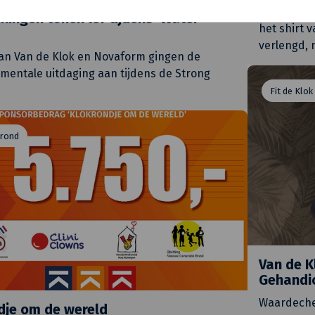
Van de Klo
ikingen tonen lef tijdens ‘Water
het shirt 
verlengd, 
van Van de Klok en Novaform gingen de
 mentale uitdaging aan tijdens de Strong
Fit de Klok
 rond
Van de 
Gehandi
Waardeche
dje om de wereld