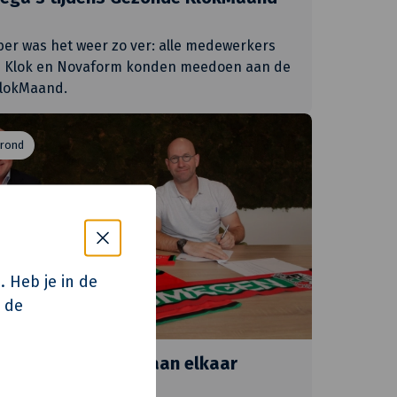
er was het weer zo ver: alle medewerkers
e Klok en Novaform konden meedoen aan de
lokMaand.
 rond
. Heb je in de
p de
n KlokGroep langer aan elkaar
en