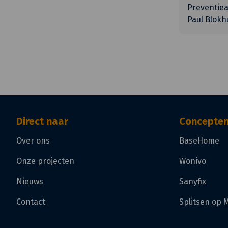
Preventiea
Paul Blokh
Direct naar
Concepte
Over ons
BaseHome
Onze projecten
Wonivo
Nieuws
Sanyfix
Contact
Splitsen op 