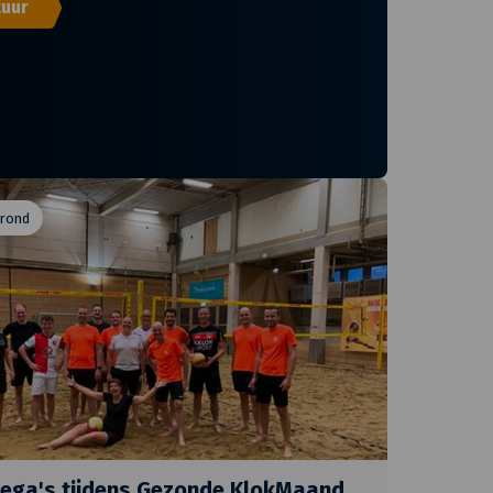
tuur
 rond
llega's tijdens Gezonde KlokMaand